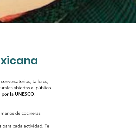
exicana
onversatorios, talleres,
rales abiertas al público.
na por la UNESCO
,
n manos de cocineras
 para cada actividad. Te